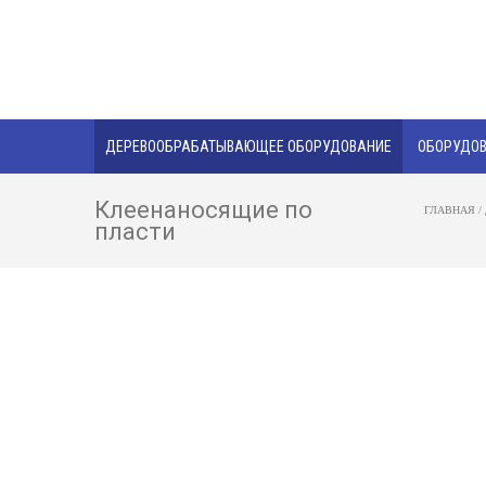
ДЕРЕВООБРАБАТЫВАЮЩЕЕ ОБОРУДОВАНИЕ
ОБОРУДОВ
Клеенаносящие по
ГЛАВНАЯ
/
пласти
Деревообрабатывающее
оборудование
Лесопильное оборудование
Станки для обработки бревен и бруса
Сушильные камеры
Столярные станки